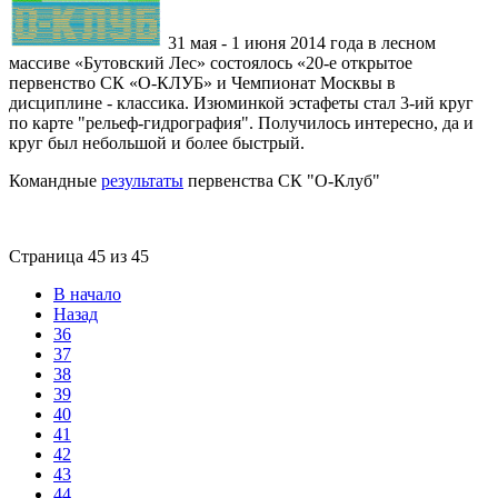
31 мая - 1 июня 2014 года в лесном
массиве «Бутовский Лес» состоялось «20-е открытое
первенство СК «О-КЛУБ» и Чемпионат Москвы в
дисциплине - классика. Изюминкой эстафеты стал 3-ий круг
по карте "рельеф-гидрография". Получилось интересно, да и
круг был небольшой и более быстрый.
Командные
результаты
первенства СК "О-Клуб"
Страница 45 из 45
В начало
Назад
36
37
38
39
40
41
42
43
44